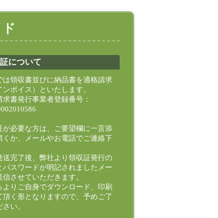
イド
証について
では領収書並びに納品書を適格請求
インボイス）といたします。
請求書発行事業者登録番号：
0002010586
証が必要な方は、ご要望欄に一言添
頂くか、メールやお電話でご連絡下
。
発送完了後、弊社より領収証発行の
Lとパスワードが明記されましたメー
送信させていただきます。
らよりご自身でダウンロード、印刷
て頂く形となりますので、予めご了
ださい。