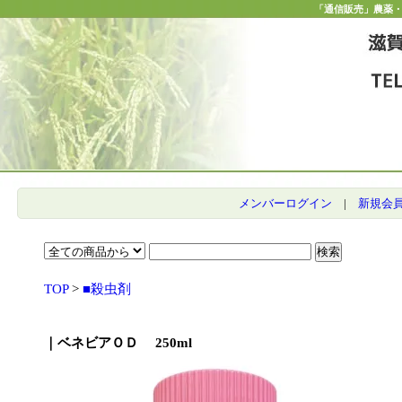
「通信販売」農薬
メンバーログイン
|
新規会
TOP
>
■殺虫剤
｜ベネビアＯＤ 250ml