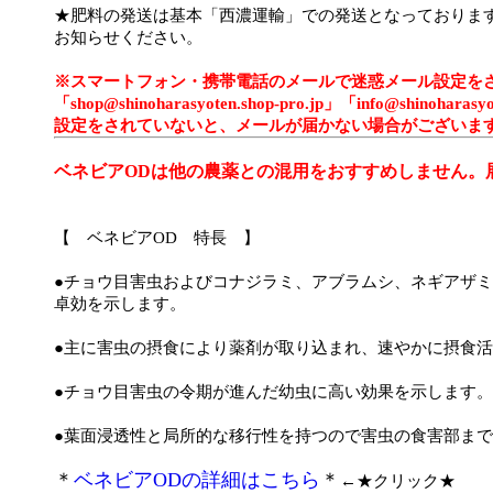
★肥料の発送は基本「西濃運輸」での発送となっておりま
お知らせください。
※スマートフォン・携帯電話のメールで迷惑メール設定を
「shop@shinoharasyoten.shop-pro.jp」「info@shi
設定をされていないと、メールが届かない場合がございま
ベネビアODは他の農薬との混用をおすすめしません。
【 ベネビアOD 特長 】
●チョウ目害虫およびコナジラミ、アブラムシ、ネギアザ
卓効を示します。
●主に害虫の摂食により薬剤が取り込まれ、速やかに摂食
●チョウ目害虫の令期が進んだ幼虫に高い効果を示します。
●葉面浸透性と局所的な移行性を持つので害虫の食害部ま
＊
ベネビアODの詳細はこちら
＊
←★クリック★