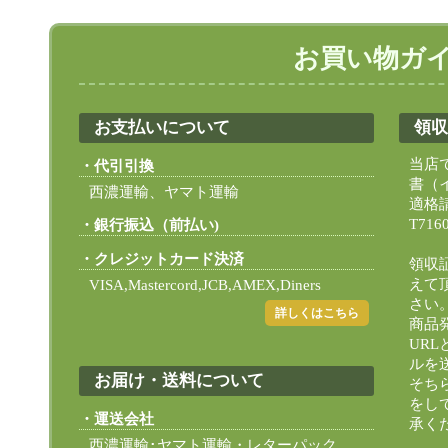
お買い物ガ
お支払いについて
領収
当店
代引引換
書（
西濃運輸、ヤマト運輸
適格
T716
銀行振込（前払い)
クレジットカード決済
領収
えて
VISA,Mastercord,JCB,AMEX,Diners
さい
詳しくはこちら
商品
UR
ルを
お届け・送料について
そち
をし
運送会社
承く
西濃運輸･ヤマト運輸・レターパック