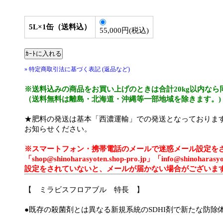
5L×1缶（送料込）
55,000円(税込)
» 特定商取引法に基づく表記 (返品など)
※送料込みの商品をお買い上げのときは合計20kg以内なら
（送料無料は離島・北海道・沖縄等一部地域を除きます。)
★肥料の発送は基本「西濃運輸」での発送となっておりま
お知らせください。
※スマートフォン・携帯電話のメールで迷惑メール設定を
「shop@shinoharasyoten.shop-pro.jp」「info@shi
設定をされていないと、メールが届かない場合がございま
【 ミラビスフロアブル 特長 】
●既存の殺菌剤とは異なる新規系統のSDHI剤で新たな防除