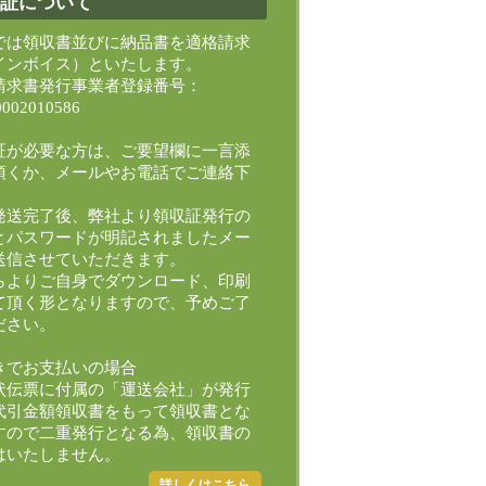
証について
では領収書並びに納品書を適格請求
インボイス）といたします。
請求書発行事業者登録番号：
0002010586
証が必要な方は、ご要望欄に一言添
頂くか、メールやお電話でご連絡下
。
発送完了後、弊社より領収証発行の
Lとパスワードが明記されましたメー
送信させていただきます。
らよりご自身でダウンロード、印刷
て頂く形となりますので、予めご了
ださい。
きでお支払いの場合
状伝票に付属の「運送会社」が発行
代引金額領収書をもって領収書とな
すので二重発行となる為、領収書の
はいたしません。
詳しくはこちら