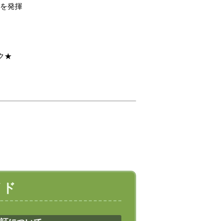
果を発揮
ク★
イド