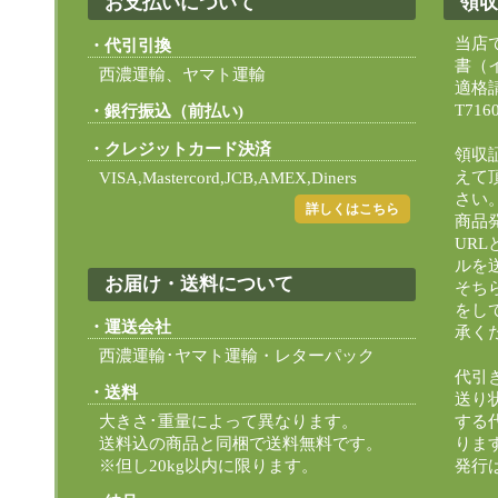
お支払いについて
領収
当店
代引引換
書（
西濃運輸、ヤマト運輸
適格
T716
銀行振込（前払い)
クレジットカード決済
領収
えて
VISA,Mastercord,JCB,AMEX,Diners
さい
詳しくはこちら
商品
UR
ルを
お届け・送料について
そち
をし
運送会社
承く
西濃運輸･ヤマト運輸・レターパック
代引
送料
送り
大きさ･重量によって異なります。
する
送料込の商品と同梱で送料無料です。
りま
※但し20kg以内に限ります。
発行