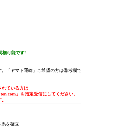
同梱可能です!
す。「ヤマト運輸」ご希望の方は備考欄で
されている方は
noharasyoten.com」を指定受信にしてください。
す。
体系を確立