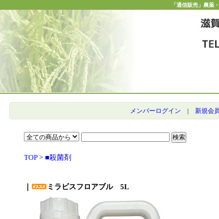
「通信販売」農薬
メンバーログイン
|
新規会
TOP
>
■殺菌剤
｜
ミラビスフロアブル 5L